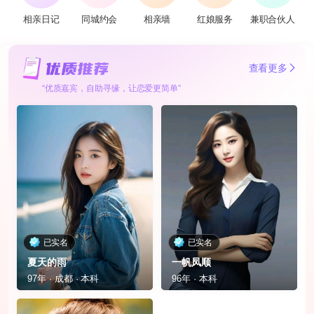
相亲日记
同城约会
相亲墙
红娘服务
兼职合伙人
查看更多
“优质嘉宾，自助寻缘，让恋爱更简单”
已实名
已实名
夏天的雨
一帆凤顺
97年 · 成都 · 本科
96年 · 本科