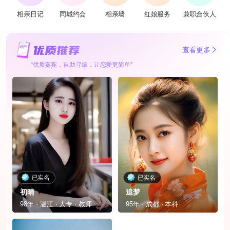
相亲日记
同城约会
相亲墙
红娘服务
兼职合伙人
查看更多
“优质嘉宾，自助寻缘，让恋爱更简单”
已实名
已实名
初晴
追梦
98年 · 温江 · 大专 · 教师
95年 · 成都 · 本科