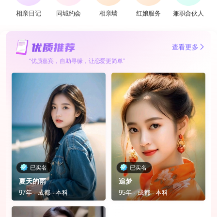
相亲日记
同城约会
相亲墙
红娘服务
兼职合伙人
查看更多
“优质嘉宾，自助寻缘，让恋爱更简单”
已实名
已实名
夏天的雨
追梦
97年 · 成都 · 本科
95年 · 成都 · 本科