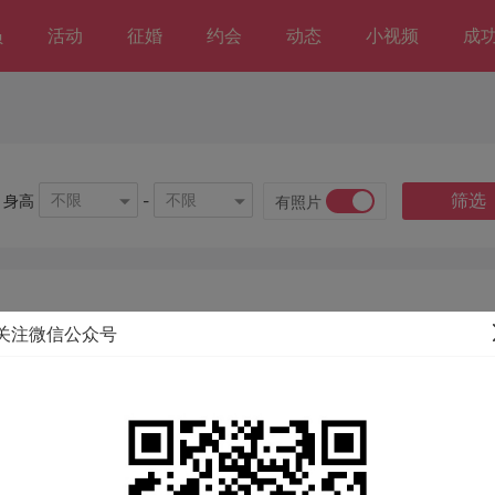
员
活动
征婚
约会
动态
小视频
成
筛选
不限
不限
身高
-
有照片
关注微信公众号