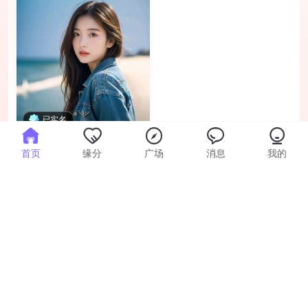
已实名
夏天的雨
首页
缘分
广场
消息
我的
97年 · 成都 · 本科