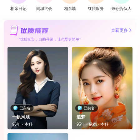
相亲日记
同城约会
相亲墙
红娘服务
兼职合伙人
查看更多
“优质嘉宾，自助寻缘，让恋爱更简单”
已实名
已实名
一帆凤顺
追梦
96年 · 本科
95年 · 成都 · 本科