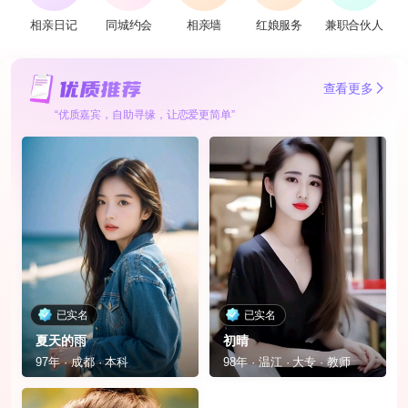
相亲日记
同城约会
相亲墙
红娘服务
兼职合伙人
查看更多
“优质嘉宾，自助寻缘，让恋爱更简单”
已实名
已实名
夏天的雨
初晴
97年 · 成都 · 本科
98年 · 温江 · 大专 · 教师