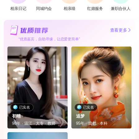
相亲日记
同城约会
相亲墙
红娘服务
兼职合伙人
查看更多
“优质嘉宾，自助寻缘，让恋爱更简单”
已实名
已实名
初晴
追梦
98年 · 温江 · 大专 · 教师
95年 · 成都 · 本科