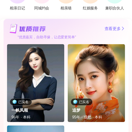
相亲日记
同城约会
相亲墙
红娘服务
兼职合伙人
查看更多
“优质嘉宾，自助寻缘，让恋爱更简单”
已实名
已实名
一帆凤顺
追梦
96年 · 本科
95年 · 成都 · 本科