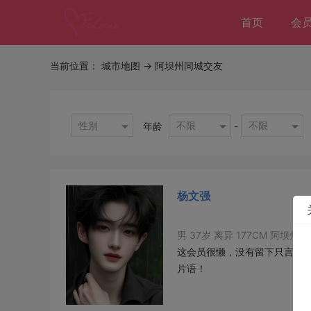
首页
会
当前位置：
城市地图
-> 阿坝州同城交友
性别
不限
不限
年龄
-
杨文强
男 37岁 离异 177CM 阿坝州
这会员很懒，没有留下只言
片语！