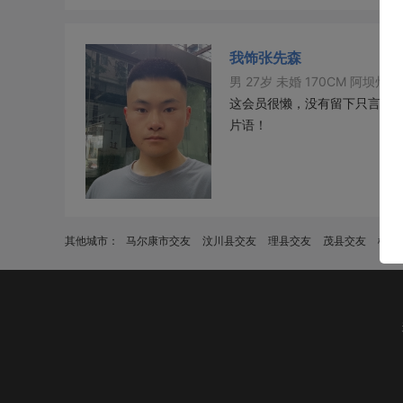
我饰张先森
男 27岁 未婚 170CM 阿坝州
这会员很懒，没有留下只言
片语！
其他城市：
马尔康市交友
汶川县交友
理县交友
茂县交友
松潘