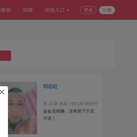
功案例
猎婚
快捷入口
登录
注册
邹志红
男 47岁 离异 160CM 阿坝州
这会员很懒，没有留下只言
片语！