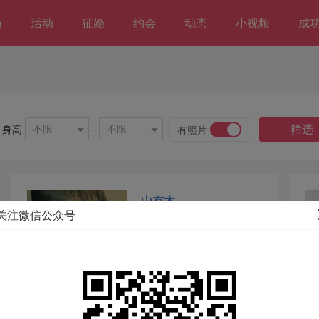
员
活动
征婚
约会
动态
小视频
成
筛选
不限
不限
身高
-
有照片
山有木
关注微信公众号
男 30岁 离异 175CM 阿坝州
这会员很懒，没有留下只言
片语！