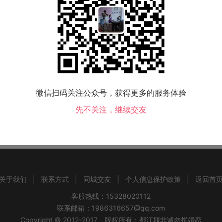
微信扫码关注公众号，获得更多的服务体验
先不关注，继续交友
县交友
九寨沟县交友
金川县交友
小金县交友
黑水县交友
壤塘县交友
阿坝
关于我们
|
联系方式
|
同城交友
|
个人信息保护政策
|
返回首
客服热线：15328020112
联系邮箱：1986316657@qq.com
Copyright © 2012-2017 版权所有：都江堰非诚勿扰婚恋