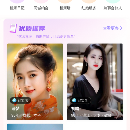
相亲日记
同城约会
相亲墙
红娘服务
兼职合伙人
查看更多
“优质嘉宾，自助寻缘，让恋爱更简单”
已实名
已实名
追梦
初晴
95年 · 成都 · 本科
98年 · 温江 · 大专 · 教师