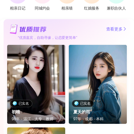
相亲日记
同城约会
相亲墙
红娘服务
兼职合伙人
查看更多
“优质嘉宾，自助寻缘，让恋爱更简单”
已实名
已实名
初晴
夏天的雨
98年 · 温江 · 大专 · 教师
97年 · 成都 · 本科