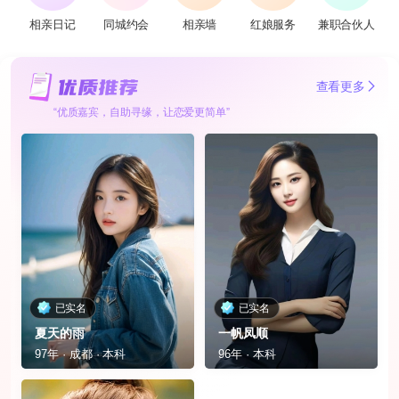
相亲日记
同城约会
相亲墙
红娘服务
兼职合伙人
查看更多
“优质嘉宾，自助寻缘，让恋爱更简单”
已实名
已实名
夏天的雨
一帆凤顺
97年 · 成都 · 本科
96年 · 本科