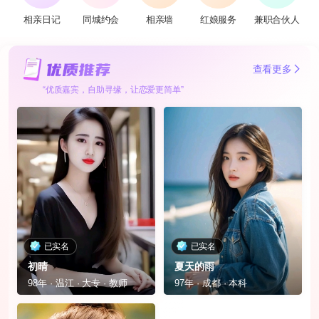
相亲日记
同城约会
相亲墙
红娘服务
兼职合伙人
查看更多
“优质嘉宾，自助寻缘，让恋爱更简单”
已实名
已实名
初晴
夏天的雨
98年 · 温江 · 大专 · 教师
97年 · 成都 · 本科