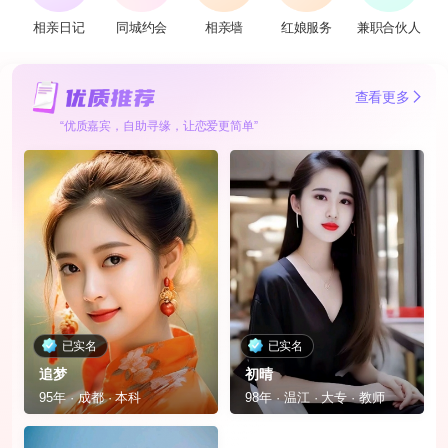
相亲日记
同城约会
相亲墙
红娘服务
兼职合伙人
查看更多
“优质嘉宾，自助寻缘，让恋爱更简单”
已实名
已实名
追梦
初晴
95年 · 成都 · 本科
98年 · 温江 · 大专 · 教师