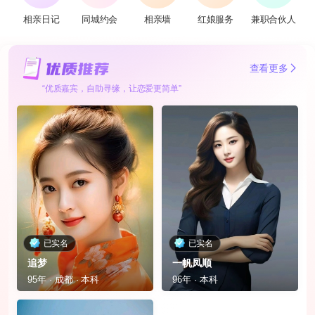
相亲日记
同城约会
相亲墙
红娘服务
兼职合伙人
查看更多
“优质嘉宾，自助寻缘，让恋爱更简单”
已实名
已实名
追梦
一帆凤顺
95年 · 成都 · 本科
96年 · 本科