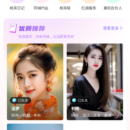
相亲日记
同城约会
相亲墙
红娘服务
兼职合伙人
查看更多
“优质嘉宾，自助寻缘，让恋爱更简单”
已实名
已实名
追梦
初晴
95年 · 成都 · 本科
98年 · 温江 · 大专 · 教师