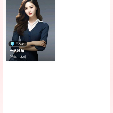
已实名
一帆凤顺
96年 · 本科