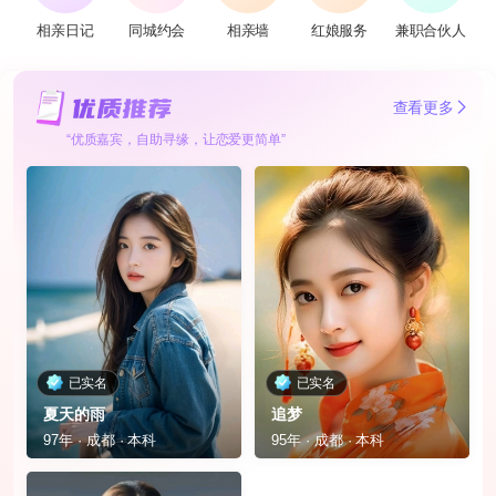
相亲日记
同城约会
相亲墙
红娘服务
兼职合伙人
查看更多
“优质嘉宾，自助寻缘，让恋爱更简单”
已实名
已实名
夏天的雨
追梦
97年 · 成都 · 本科
95年 · 成都 · 本科