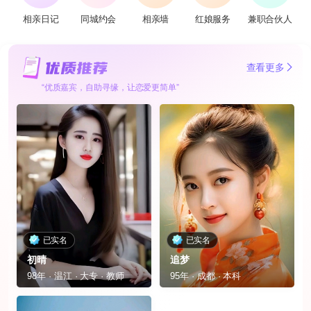
相亲日记
同城约会
相亲墙
红娘服务
兼职合伙人
查看更多
“优质嘉宾，自助寻缘，让恋爱更简单”
已实名
已实名
初晴
追梦
98年 · 温江 · 大专 · 教师
95年 · 成都 · 本科