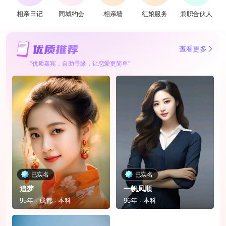
相亲日记
同城约会
相亲墙
红娘服务
兼职合伙人
查看更多
“优质嘉宾，自助寻缘，让恋爱更简单”
已实名
已实名
追梦
一帆凤顺
95年 · 成都 · 本科
96年 · 本科