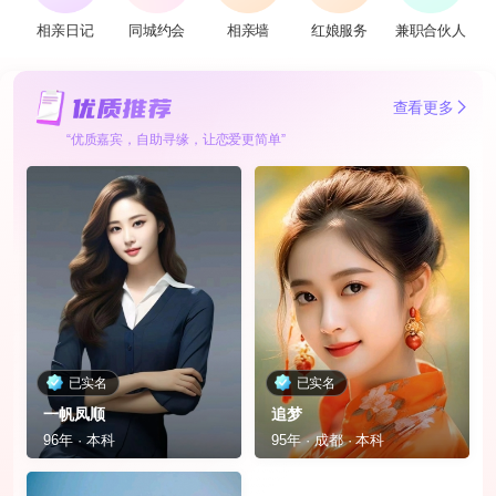
相亲日记
同城约会
相亲墙
红娘服务
兼职合伙人
查看更多
“优质嘉宾，自助寻缘，让恋爱更简单”
已实名
已实名
一帆凤顺
追梦
96年 · 本科
95年 · 成都 · 本科