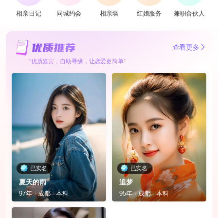
相亲日记
同城约会
相亲墙
红娘服务
兼职合伙人
查看更多
“优质嘉宾，自助寻缘，让恋爱更简单”
已实名
已实名
夏天的雨
追梦
97年 · 成都 · 本科
95年 · 成都 · 本科