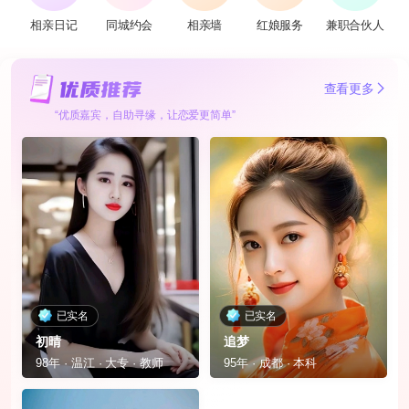
相亲日记
同城约会
相亲墙
红娘服务
兼职合伙人
查看更多
“优质嘉宾，自助寻缘，让恋爱更简单”
已实名
已实名
初晴
追梦
98年 · 温江 · 大专 · 教师
95年 · 成都 · 本科