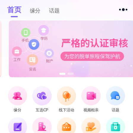
首页
缘分
话题
缘分
互选CP
线下活动
视频相亲
话题