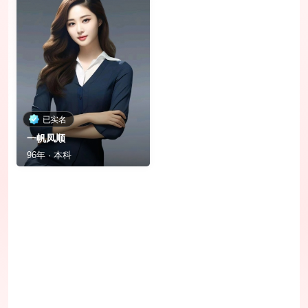
已实名
一帆凤顺
96年 · 本科