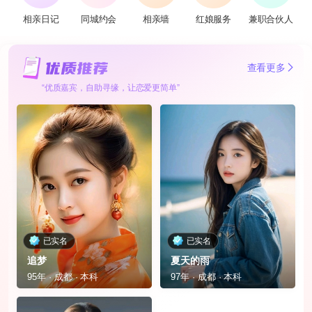
相亲日记
同城约会
相亲墙
红娘服务
兼职合伙人
查看更多
“优质嘉宾，自助寻缘，让恋爱更简单”
已实名
已实名
追梦
夏天的雨
95年 · 成都 · 本科
97年 · 成都 · 本科