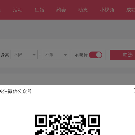
员
活动
征婚
约会
动态
小视频
成
筛选
不限
不限
身高
-
有照片
关注微信公众号