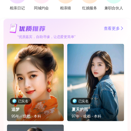
相亲日记
同城约会
相亲墙
红娘服务
兼职合伙人
查看更多
“优质嘉宾，自助寻缘，让恋爱更简单”
已实名
已实名
追梦
夏天的雨
95年 · 成都 · 本科
97年 · 成都 · 本科