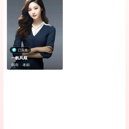
已实名
一帆凤顺
96年 · 本科