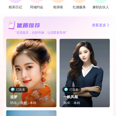
相亲日记
同城约会
相亲墙
红娘服务
兼职合伙人
查看更多
“优质嘉宾，自助寻缘，让恋爱更简单”
已实名
已实名
追梦
一帆凤顺
95年 · 成都 · 本科
96年 · 本科