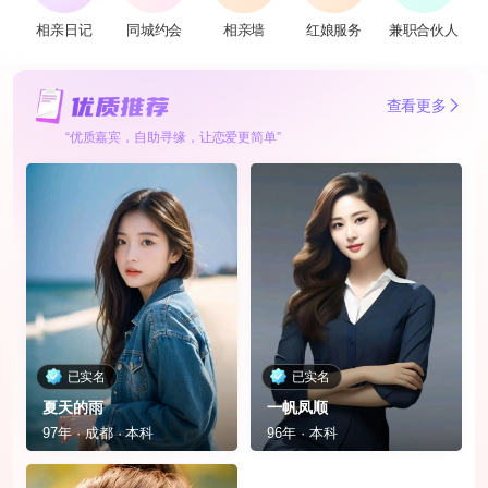
相亲日记
同城约会
相亲墙
红娘服务
兼职合伙人
查看更多
“优质嘉宾，自助寻缘，让恋爱更简单”
已实名
已实名
夏天的雨
一帆凤顺
97年 · 成都 · 本科
96年 · 本科