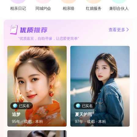
相亲日记
同城约会
相亲墙
红娘服务
兼职合伙人
查看更多
“优质嘉宾，自助寻缘，让恋爱更简单”
已实名
已实名
追梦
夏天的雨
95年 · 成都 · 本科
97年 · 成都 · 本科