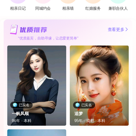
相亲日记
同城约会
相亲墙
红娘服务
兼职合伙人
查看更多
“优质嘉宾，自助寻缘，让恋爱更简单”
已实名
已实名
一帆凤顺
追梦
96年 · 本科
95年 · 成都 · 本科