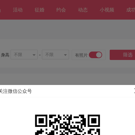
员
活动
征婚
约会
动态
小视频
成
筛选
不限
不限
身高
-
有照片
关注微信公众号