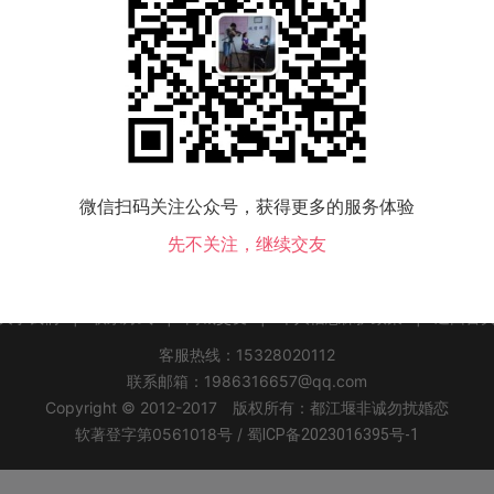
该地区没有会员，换个城市试试！
微信扫码关注公众号，获得更多的服务体验
恩县交友
咸丰县交友
来凤县交友
鹤峰县交友
先不关注，继续交友
关于我们
|
联系方式
|
同城交友
|
个人信息保护政策
|
返回首
客服热线：15328020112
联系邮箱：1986316657@qq.com
Copyright © 2012-2017 版权所有：都江堰非诚勿扰婚恋
软著登字第0561018号 /
蜀ICP备2023016395号-1