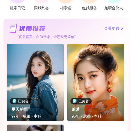
相亲日记
同城约会
相亲墙
红娘服务
兼职合伙人
查看更多
“优质嘉宾，自助寻缘，让恋爱更简单”
已实名
已实名
夏天的雨
追梦
97年 · 成都 · 本科
95年 · 成都 · 本科