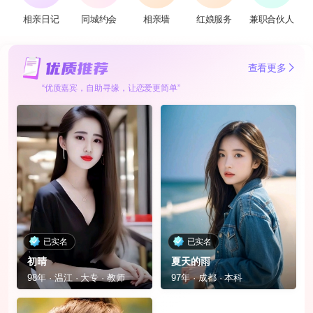
相亲日记
同城约会
相亲墙
红娘服务
兼职合伙人
查看更多
“优质嘉宾，自助寻缘，让恋爱更简单”
已实名
已实名
初晴
夏天的雨
98年 · 温江 · 大专 · 教师
97年 · 成都 · 本科