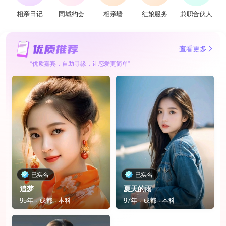
相亲日记
同城约会
相亲墙
红娘服务
兼职合伙人
查看更多
“优质嘉宾，自助寻缘，让恋爱更简单”
已实名
已实名
追梦
夏天的雨
95年 · 成都 · 本科
97年 · 成都 · 本科