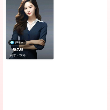
已实名
一帆凤顺
96年 · 本科