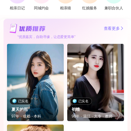
相亲日记
同城约会
相亲墙
红娘服务
兼职合伙人
查看更多
“优质嘉宾，自助寻缘，让恋爱更简单”
已实名
已实名
夏天的雨
初晴
97年 · 成都 · 本科
98年 · 温江 · 大专 · 教师