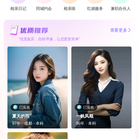
相亲日记
同城约会
相亲墙
红娘服务
兼职合伙人
查看更多
“优质嘉宾，自助寻缘，让恋爱更简单”
已实名
已实名
夏天的雨
一帆凤顺
97年 · 成都 · 本科
96年 · 本科