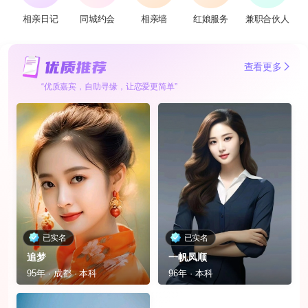
相亲日记
同城约会
相亲墙
红娘服务
兼职合伙人
查看更多
“优质嘉宾，自助寻缘，让恋爱更简单”
已实名
已实名
追梦
一帆凤顺
95年 · 成都 · 本科
96年 · 本科