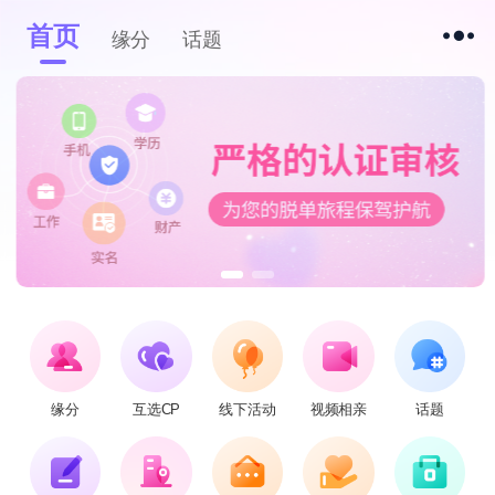
首页
缘分
话题
缘分
互选CP
线下活动
视频相亲
话题