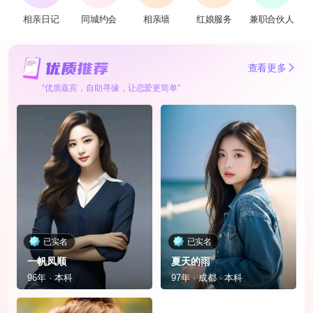
相亲日记
同城约会
相亲墙
红娘服务
兼职合伙人
查看更多
“优质嘉宾，自助寻缘，让恋爱更简单”
已实名
已实名
一帆凤顺
夏天的雨
96年 · 本科
97年 · 成都 · 本科