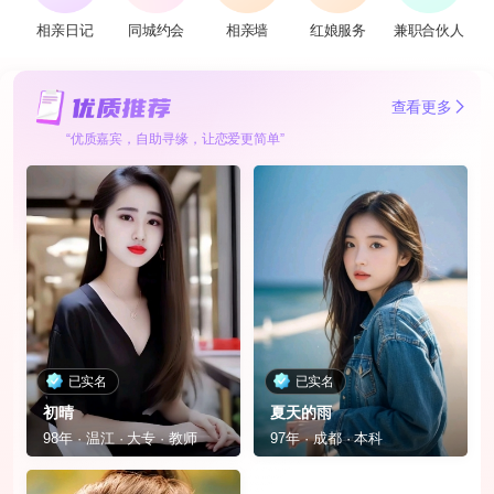
相亲日记
同城约会
相亲墙
红娘服务
兼职合伙人
查看更多
“优质嘉宾，自助寻缘，让恋爱更简单”
已实名
已实名
初晴
夏天的雨
98年 · 温江 · 大专 · 教师
97年 · 成都 · 本科