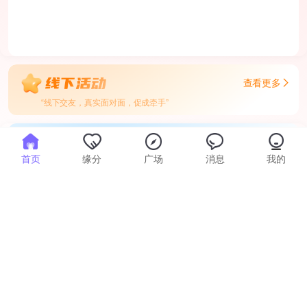
查看更多
“线下交友，真实面对面，促成牵手”
查看更多
首页
缘分
广场
消息
我的
“恋爱知识分享，祝您早日脱单”
爱情故事
婚恋
感情真的跟缘分有关吗
1156
2023-06-16
爱是一种委曲求全的忍让
1128
2023-06-16