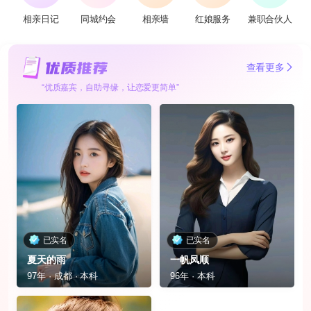
相亲日记
同城约会
相亲墙
红娘服务
兼职合伙人
查看更多
“优质嘉宾，自助寻缘，让恋爱更简单”
已实名
已实名
夏天的雨
一帆凤顺
97年 · 成都 · 本科
96年 · 本科