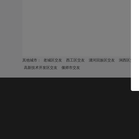
其他城市：
老城区交友
西工区交友
瀍河回族区交友
涧西区交友
高新技术开发区交友
偃师市交友