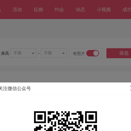
员
活动
征婚
约会
动态
小视频
成
筛选
不限
不限
身高
-
有照片
关注微信公众号