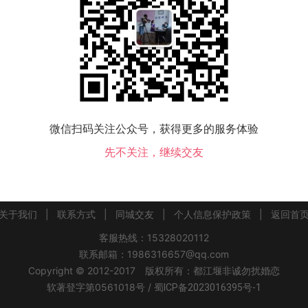
该地区没有会员，换个城市试试！
微信扫码关注公众号，获得更多的服务体验
吉利区交友
洛龙区交友
孟津县交友
新安县交友
栾川县交友
嵩县交友
汝
先不关注，继续交友
关于我们
|
联系方式
|
同城交友
|
个人信息保护政策
|
返回首
客服热线：15328020112
联系邮箱：1986316657@qq.com
Copyright © 2012-2017 版权所有：都江堰非诚勿扰婚恋
软著登字第0561018号 /
蜀ICP备2023016395号-1