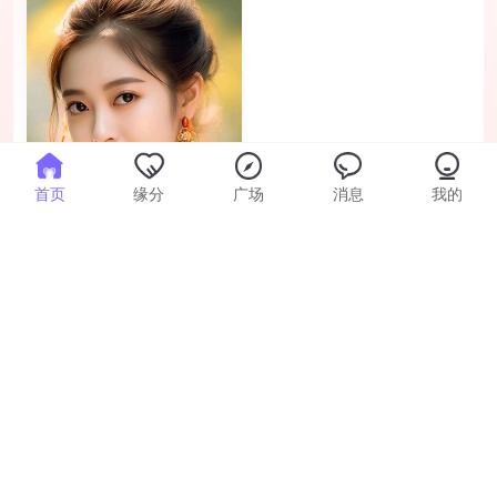
已实名
首页
缘分
广场
消息
我的
追梦
95年 · 成都 · 本科