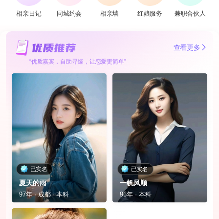
相亲日记
同城约会
相亲墙
红娘服务
兼职合伙人
查看更多
“优质嘉宾，自助寻缘，让恋爱更简单”
已实名
已实名
夏天的雨
一帆凤顺
97年 · 成都 · 本科
96年 · 本科