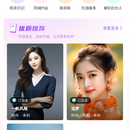
相亲日记
同城约会
相亲墙
红娘服务
兼职合伙人
查看更多
“优质嘉宾，自助寻缘，让恋爱更简单”
已实名
已实名
一帆凤顺
追梦
96年 · 本科
95年 · 成都 · 本科