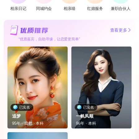
相亲日记
同城约会
相亲墙
红娘服务
兼职合伙人
查看更多
“优质嘉宾，自助寻缘，让恋爱更简单”
已实名
已实名
追梦
一帆凤顺
95年 · 成都 · 本科
96年 · 本科