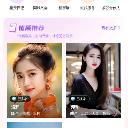
相亲日记
同城约会
相亲墙
红娘服务
兼职合伙人
查看更多
“优质嘉宾，自助寻缘，让恋爱更简单”
已实名
已实名
追梦
初晴
95年 · 成都 · 本科
98年 · 温江 · 大专 · 教师