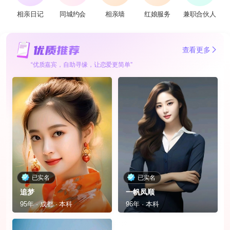
相亲日记
同城约会
相亲墙
红娘服务
兼职合伙人
查看更多
“优质嘉宾，自助寻缘，让恋爱更简单”
已实名
已实名
追梦
一帆凤顺
95年 · 成都 · 本科
96年 · 本科