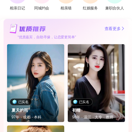
相亲日记
同城约会
相亲墙
红娘服务
兼职合伙人
查看更多
“优质嘉宾，自助寻缘，让恋爱更简单”
已实名
已实名
夏天的雨
初晴
97年 · 成都 · 本科
98年 · 温江 · 大专 · 教师