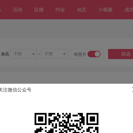
员
活动
征婚
约会
动态
小视频
成
筛选
不限
不限
身高
-
有照片
关注微信公众号