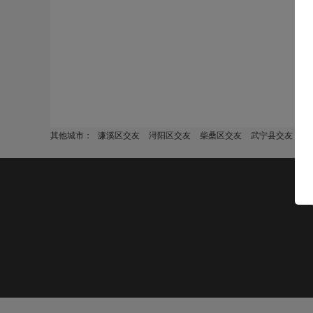
其他城市：
濂溪区交友
浔阳区交友
柴桑区交友
武宁县交友
修