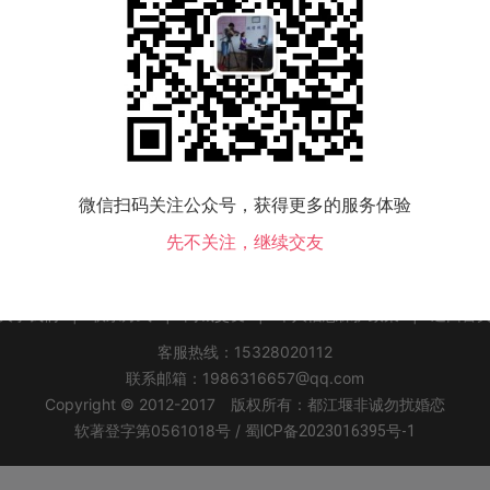
该地区没有会员，换个城市试试！
微信扫码关注公众号，获得更多的服务体验
水县交友
永修县交友
德安县交友
都昌县交友
湖口县交友
彭泽县交友
瑞昌
先不关注，继续交友
关于我们
|
联系方式
|
同城交友
|
个人信息保护政策
|
返回首
客服热线：15328020112
联系邮箱：1986316657@qq.com
Copyright © 2012-2017 版权所有：都江堰非诚勿扰婚恋
软著登字第0561018号 /
蜀ICP备2023016395号-1