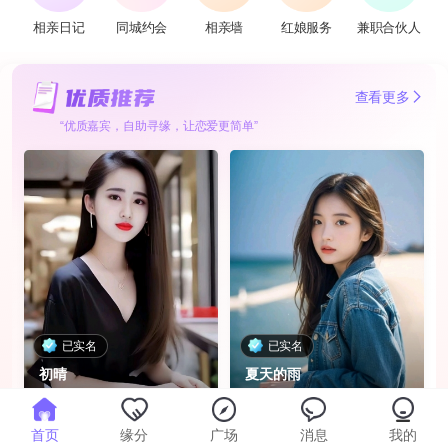
相亲日记
同城约会
相亲墙
红娘服务
兼职合伙人
查看更多
“优质嘉宾，自助寻缘，让恋爱更简单”
已实名
已实名
初晴
夏天的雨
98年 · 温江 · 大专 · 教师
97年 · 成都 · 本科
首页
缘分
广场
消息
我的