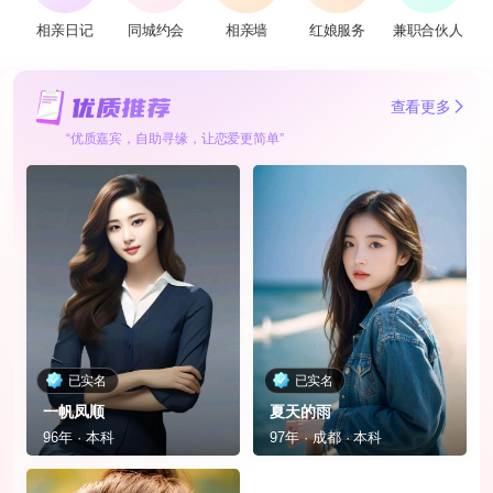
相亲日记
同城约会
相亲墙
红娘服务
兼职合伙人
查看更多
“优质嘉宾，自助寻缘，让恋爱更简单”
已实名
已实名
一帆凤顺
夏天的雨
96年 · 本科
97年 · 成都 · 本科