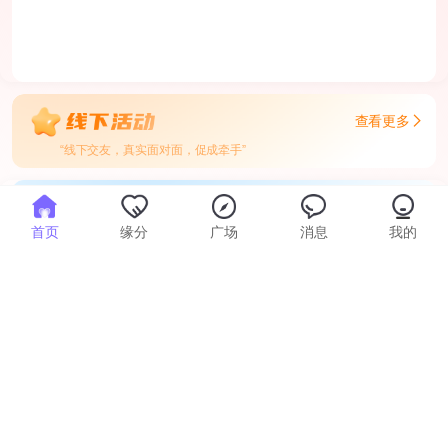
查看更多
“线下交友，真实面对面，促成牵手”
查看更多
首页
缘分
广场
消息
我的
“恋爱知识分享，祝您早日脱单”
爱情故事
婚恋
感情真的跟缘分有关吗
1157
2023-06-16
爱是一种委曲求全的忍让
1129
2023-06-16