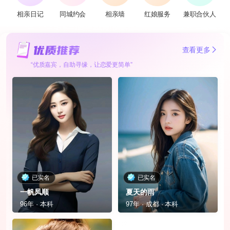
相亲日记
同城约会
相亲墙
红娘服务
兼职合伙人
查看更多
“优质嘉宾，自助寻缘，让恋爱更简单”
已实名
已实名
一帆凤顺
夏天的雨
96年 · 本科
97年 · 成都 · 本科